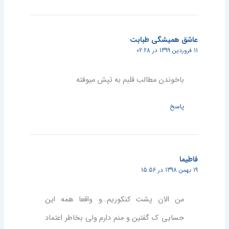
عاشق همیشگی طبابت
11 فروردین 1399 در 02:28
باخوندن مطالب قلبم به تپش میوفته
پاسخ
فاطيما
19 بهمن 1398 در 15:56
من الان پشت كنكوريم…و واقعا همه اين
حسايي ك گفتين و منم دارم ولي بخاطر اعتماد