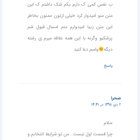
ب نفس كمي ك دارم يكم شك داشتم ك اين
متن منو اميدوار كرد خيلي ازتون ممنون بخاطر
اين متن زيبا اميدوارم منم امسال قبول شم
پزشكيو وگرنه با اين همه علاقه ميرم ي رشته
ديگه
واسم دعا كنيد
پاسخ
صحرا
2 دی 1398 در 14:41
سلام
چرا قسمت اول نیست… من تو شرایط انتخابم و