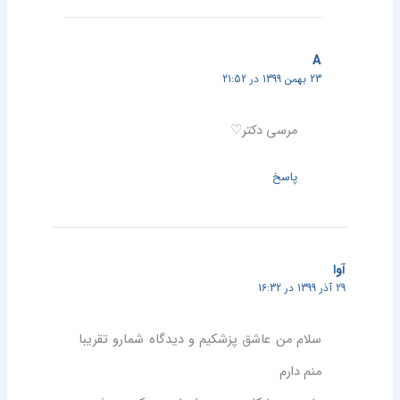
A
23 بهمن 1399 در 21:52
مرسی دکتر♡
پاسخ
آوا
29 آذر 1399 در 16:32
سلام من عاشق پزشکیم و دیدگاه شمارو تقریبا
منم دارم