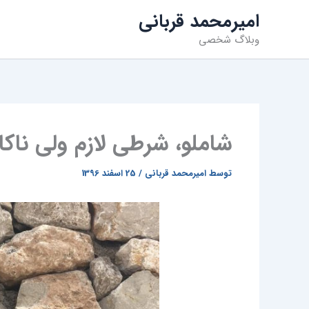
فتن
امیرمحمد قربانی
ه
وبلاگ شخصی
حتوا
شاملو، شرطی لازم ولی ناکا
توسط
امیرمحمد قربانی
/
25 اسفند 1396