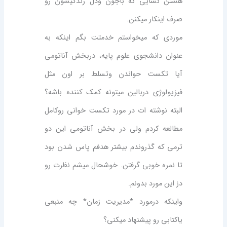
هستن کسایی که باجون ودل زندگیشون رو
صرف اینکار میکنن.
موردی که میخواستم خدمتت بگم اینکه به
عنوان دانشجوی علوم پایه، دربخش آناتومی
آیا تکست حواندن وتسلط بر اون مثل
فیزیولوژی دربالین میتونه کمک کننده باشه؟
البته نوشته ات در مورد تکست خوانی روکامل
مطالعه کردم ولی در بخش آناتومی این دو
ترمی که گذروندم بیشتر هدفم پاس شدن بود
تا نمره خوبی گرفتن. خوشحال میشم نظرت رو
دز این مورد بدونم.
واینکه درمورد *مدیریت زمان* چه منبعی
یاکتابی رو پیشنهاد میکنی؟