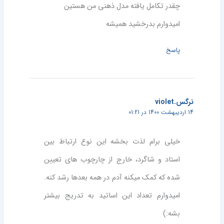
چقدر تکامل یافته مدل ذهنی من هستین
امیدوارم بدرخشید همیشه
پاسخ
نرگس.violet
14 اردیبهشت 1400 در 01:21
خیلی برام لذت بخشه این نوع ارتباط بین
استاد و شاگرد، خارج از چارچوب های تعیین
شده که کمک میکنه آدم در همه بعدها رشد کنه.
امیدوارم تعداد این اساتید به تدریج بیشتر
بشه:)