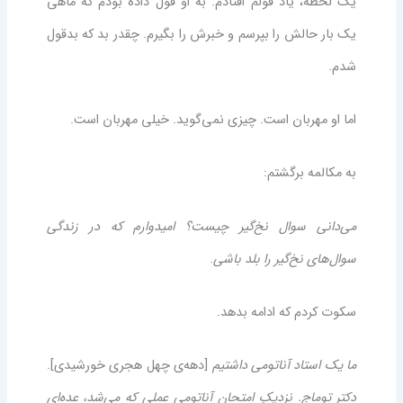
یک لحظه، یاد قولم افتادم. به او قول داده بودم که ماهی
یک بار حالش را بپرسم و خبرش را بگیرم. چقدر بد که بدقول
شدم.
اما او مهربان است. چیزی نمی‌گوید. خیلی مهربان است.
به مکالمه برگشتم:
می‌دانی سوال نخ‌گیر چیست؟ امیدوارم که در زندگی
سوال‌های نخ‌گیر را بلد باشی
.
سکوت کردم که ادامه بدهد.
ما یک استاد آناتومی داشتیم
[دهه‌ی چهل هجری خورشیدی].
دکتر توماج. نزدیکِ امتحان آناتومی عملی که می‌شد، عده‌ای