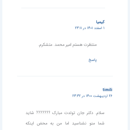
کیمیا
1 اسفند 1401 در 23:11
منتظرت هستم امیر محمد. متشکرم.
پاسخ
timili
26 اردیبهشت 1400 در 23:32
سلام. دکتر جان تولدت مبارک ??????? شاید
شما منو نشناسید اما من به محض اینکه