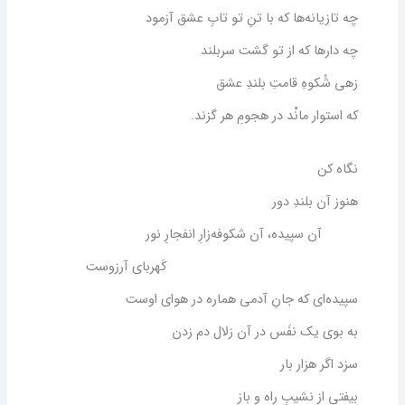
چه تازیانه‌ها که با تنِ تو تابِ عشق آزمود
چه دارها که از تو گشت سربلند
زهی شُکوهِ قامتِ بلندِ عشق
که استوار مانْد در هجومِ هر گزند
.
نگاه کن
هنوز آن بلندِ دور
آن سپیده، آن شکوفه‌زارِ انفجارِ نور
کَهربای آرزوست
سپیده‌ای که جانِ آدمی هماره در هوای اوست
به بوی یک نفَس در آن زلال دم زدن
سزد اگر هزار بار
بیفتی از نشیبِ راه و باز