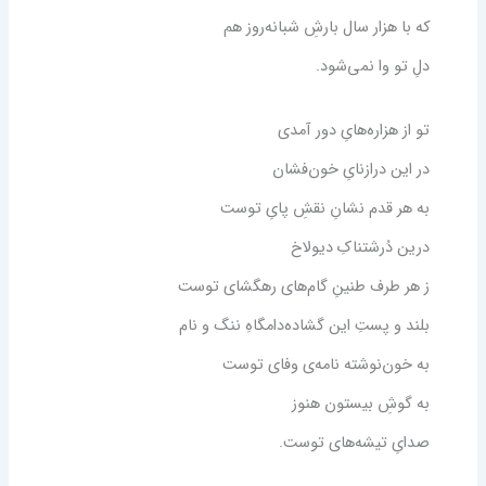
که با هزار سال بارشِ شبانه‌روز هم
دلِ تو وا نمی‌شود
.
تو از هزاره‌هایِ دور آمدی
در این درازنایِ خون‌فشان
به هر قدم نشانِ نقشِ پایِ توست
درین دُرشتناکِ دیولاخ
ز هر طرف طنینِ گام‌های رهگشای توست
بلند و پستِ
این گشاده‌دامگاهِ ننگ و نام
به خون‌نوشته نامه‌ی وفای توست
به گوشِ بیستون هنوز
صدایِ تیشه‌های توست
.