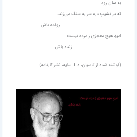
به سان رود
که در نشیبِ دره سر به سنگ می‌زند،
رونده باش.
امیدِ هیچ معجزی ز مرده نیست
زنده باش
.
(نوشته شده از تاسیان، ه. ا. سایه، نشر کارنامه)