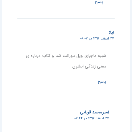
پاسخ
لیلا
27 اسفند 1396 در 06:07
شبیه ماجرای ویل دورانت شد و کتاب درباره ی
معنی زندگی ایشون
پاسخ
امیرمحمد قربانی
27 اسفند 1396 در 07:44