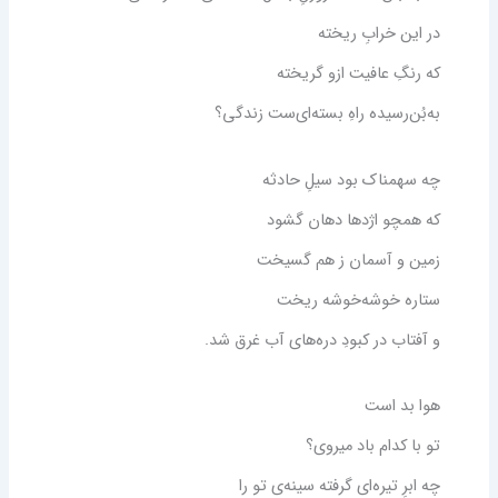
در این خرابِ ریخته
که رنگِ عافیت ازو گریخته
به‌بُن‌رسیده راهِ بسته‌ای‌ست زندگی؟
چه سهمناک بود سیلِ حادثه
که همچو اژدها دهان گشود
زمین و آسمان ز هم گسیخت
ستاره خوشه‌خوشه ریخت
و آفتاب در کبودِ دره‌های آب غرق شد
.
هوا بد است
تو با کدام باد میروی؟
چه ابرِ تیره‌ای گرفته سینه‌ی تو را