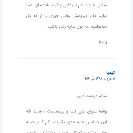
میفتی.خودت هم نمیدانی چگونه افتاده ای.اصلا
نباید بکار ببریمش وقتی چیزی را از ته دل
میخواهیم…به قول سایه زنده باشید.
پاسخ
کیمیا
6 خرداد 1398 در 19:40
سلام دوست عزیز،
واقعا عنوان متن زیبا و پرمعناست ، شاید اگه
این جمله رو همه جدی بگیرند، یکم کمتر جمله
هایی بشنویم که کلی حسرت پشتشون باشه و